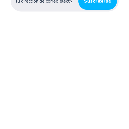
Suscribirse
Explora temas de salud, medicamentos y consejos
médicos prácticos en el blog oficial de Buscamed.