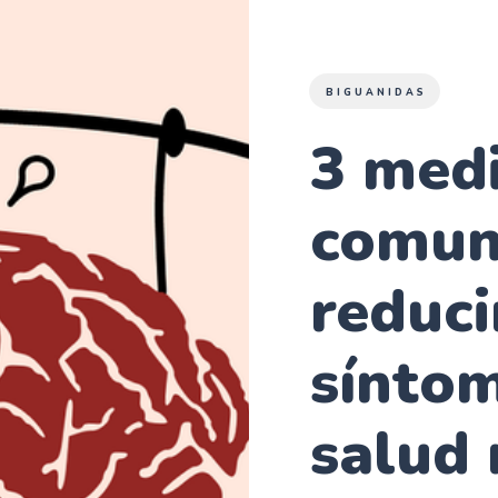
BIGUANIDAS
3 med
comun
reduci
síntom
salud