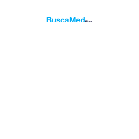
Explora temas de salud, medicamentos y consejos
médicos prácticos en el blog oficial de Buscamed.
Blog Buscamed
© 2026. Todos los derechos reservados.
Publicado con
Ghost
y
Okiro
.