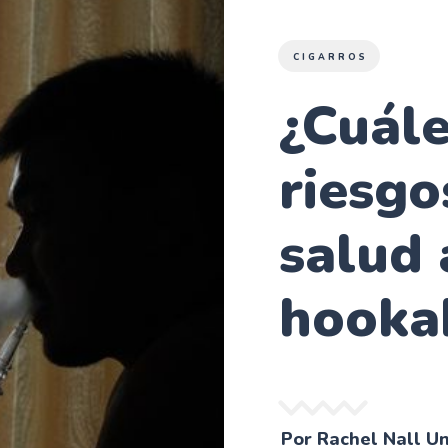
CIGARROS
¿Cuále
riesgo
salud 
hooka
Por Rachel Nall U