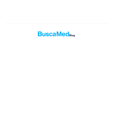
Explora temas de salud, medicamentos y consejos
médicos prácticos en el blog oficial de Buscamed.
Blog Buscamed
© 2026. Todos los derechos reservados.
Publicado con
Ghost
y
Okiro
.