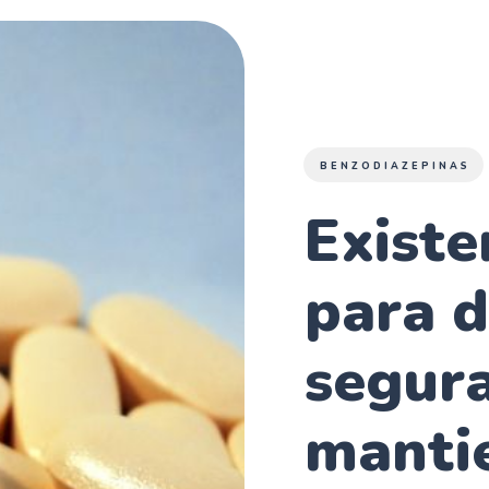
BENZODIAZEPINAS
Existe
para 
segur
manti