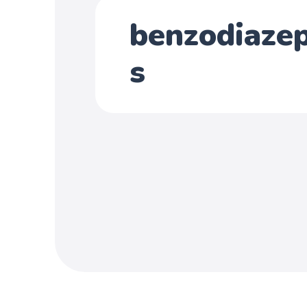
benzodiaze
s