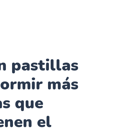
n pastillas
dormir más
as que
enen el