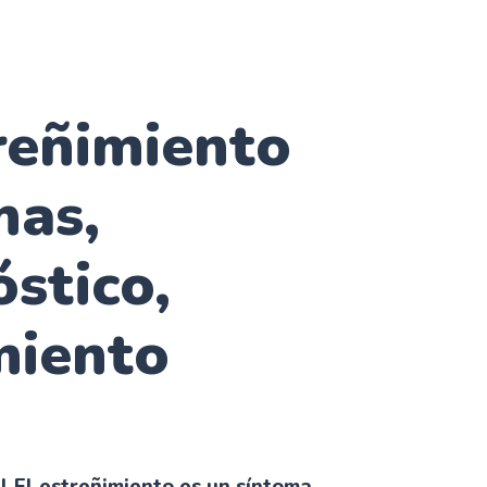
reñimiento
mas,
stico,
miento
al El estreñimiento es un síntoma