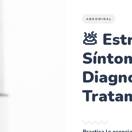
ABDOMINAL
💩 Est
Sínto
Diagnó
Trata
Practica lo esenci