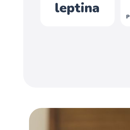
leptina
P