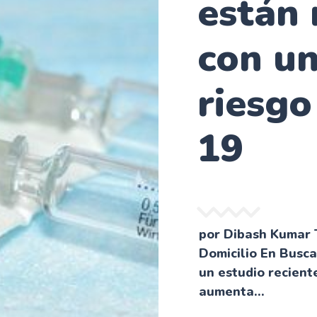
están 
con u
riesg
19
por Dibash Kumar
Domicilio En Busc
un estudio recient
aumenta...