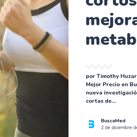
corto
mejora
metab
por Timothy Huza
Mejor Precio en B
nueva investigaci
cortas de...
BuscaMed
2 de diciembre 