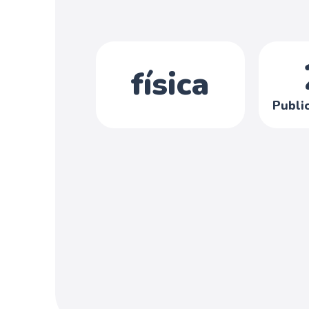
física
Publi