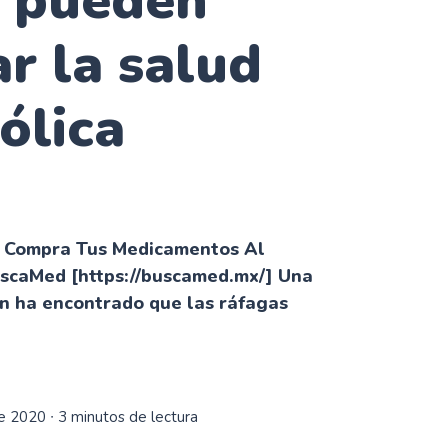
s pueden
r la salud
ólica
r Compra Tus Medicamentos Al
uscaMed [https://buscamed.mx/] Una
ón ha encontrado que las ráfagas
de 2020
∙ 3 minutos de lectura