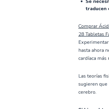
Se necesi
traducen 
Comprar Ácid
28 Tabletas F
Experimentar 
hasta ahora no
cardíaca más 
Las teorías f
sugieren que 
cerebro.