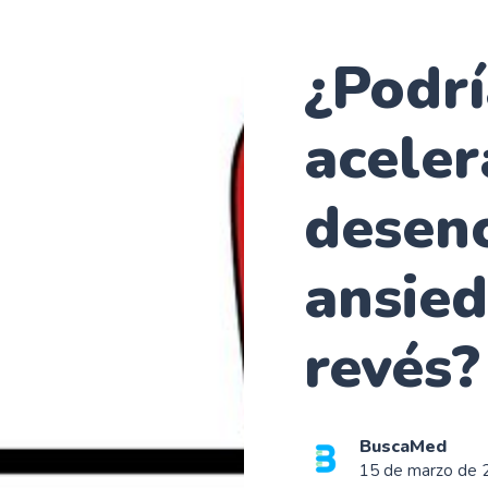
¿Podrí
acele
desen
ansied
revés?
BuscaMed
15 de marzo de 