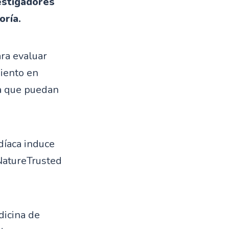
estigadores
oría.
ara evaluar
iento en
ra que puedan
díaca induce
NatureTrusted
dicina de