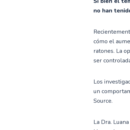
Si bien el t
no han tenid
Recientemente
cómo el aumen
ratones. La o
ser controlada
Los investiga
un comportami
Source.
La Dra. Luana